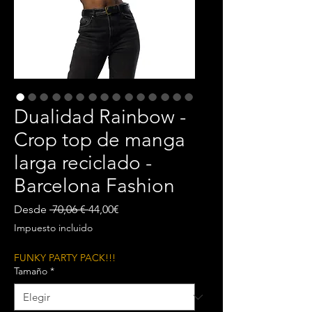
Dualidad Rainbow -
Crop top de manga
larga reciclado -
Barcelona Fashion
Precio
Precio
Desde
 70,06 € 
44,00€
de
Impuesto incluido
oferta
FUNKY PARTY PACK!!!
Tamaño
*